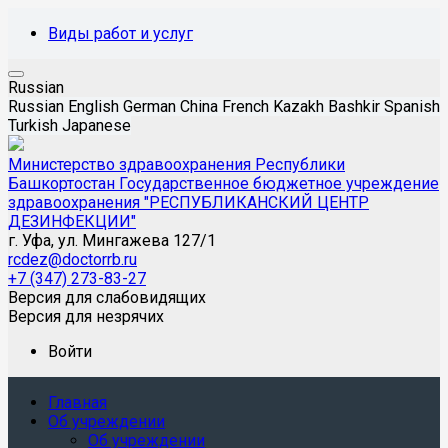
Виды работ и услуг
Russian
Russian
English
German
China
French
Kazakh
Bashkir
Spanish
Turkish
Japanese
Министерство здравоохранения Республики
Башкортостан Государственное бюджетное учреждение
здравоохранения "РЕСПУБЛИКАНСКИЙ ЦЕНТР
ДЕЗИНФЕКЦИИ"
г. Уфа, ул. Мингажева 127/1
rcdez@doctorrb.ru
+7 (347) 273-83-27
Версия для слабовидящих
Версия для незрячих
Войти
Главная
Об учреждении
Об учреждении