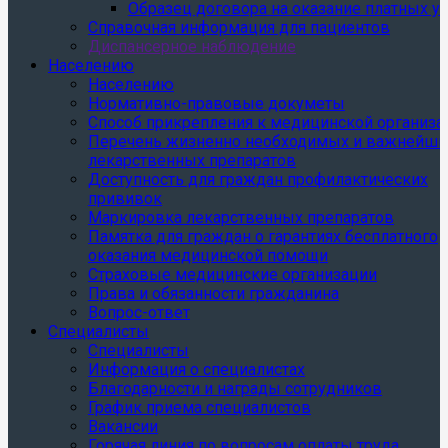
Образец договора на оказание платных ус
Справочная информация для пациентов
Диспансерное наблюдение
Населению
Населению
Нормативно-правовые докуметы
Способ прикрепления к медицинской организа
Перечень жизненно необходимых и важнейши
лекарственных препаратов
Доступность для граждан профилактических
прививок
Маркировка лекарственных препаратов
Памятка для граждан о гарантиях бесплатного
оказания медицинской помощи
Страховые медицинские организации
Права и обязанности гражданина
Вопрос-ответ
Специалисты
Специалисты
Информация о специалистах
Благодарности и награды сотрудников
График приема специалистов
Вакансии
Горячая линия по вопросам оплаты труда