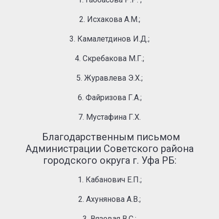
2. Исхакова А.М.;
3. Камалетдинов И.Д.;
4. Скребакова М.Г.;
5. Журавлева Э.Х.;
6. Файризова Г.А.;
7. Мустафина Г.Х.
Благодарственным письмом
Администрации Советского района
городского округа г. Уфа РБ:
1. Кабанович Е.П.;
2. Ахунянова А.В.;
3. Вязовая В.С.;