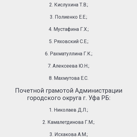
2. Кислухина Т.В.;
3. Полиенко Е.Е.;
4. Мустафина Г.Х.;
5. Ряховский С.Е.;
6. Рахматуллина Г.К.;
7. Алексеева Ю.Н.;
8. Махмутова Е.С.
Почетной грамотой Администрации
городского округа г. Уфа РБ:
1. Николаев Д.Л.;
2. Камалетдинова Г.М.;
3. Исхакова А.М.;