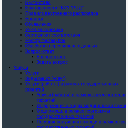
Было-стало
Благодарности ГБУЗ "РЦД"
Правила внутреннего распорядка
Новости
Объявления
Учетная политика
Сертификат соответствия
Реестр госзакупок
Обработка персональных данных
Вопрос-ответ
Вопрос-ответ
Задать вопрос
Услуги
Услуги
Виды работ (услуг)
Услуги (работы) в рамках государственных
гарантий
Услуги (работы) в рамках государственны
гарантий
Информация о видах медицинской помо
Медпомощь в рамках программы
государственных гарантий
Порядок получения помощи в рамках пр
государственных гарантий