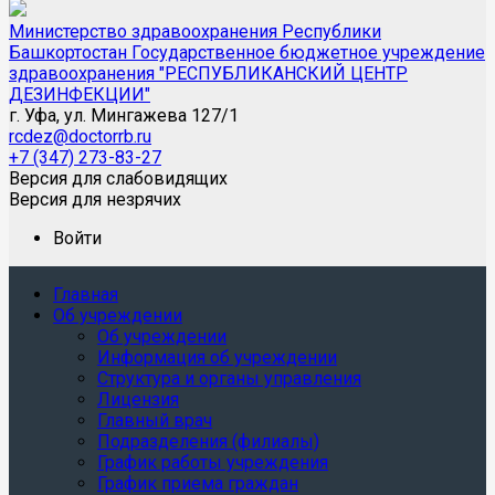
Министерство здравоохранения Республики
Башкортостан Государственное бюджетное учреждение
здравоохранения "РЕСПУБЛИКАНСКИЙ ЦЕНТР
ДЕЗИНФЕКЦИИ"
г. Уфа, ул. Мингажева 127/1
rcdez@doctorrb.ru
+7 (347) 273-83-27
Версия для слабовидящих
Версия для незрячих
Войти
Главная
Об учреждении
Об учреждении
Информация об учреждении
Структура и органы управления
Лицензия
Главный врач
Подразделения (филиалы)
График работы учреждения
График приема граждан